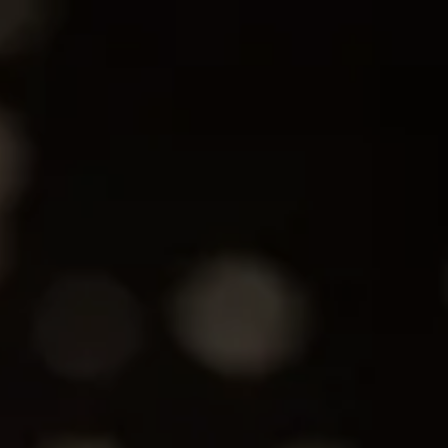
Halal
Scharf
Vegetarisch
Low Carb
Vegan