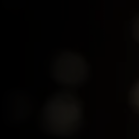
Best of the Month
Burger
Veggie
Fritten & Snacks
Di